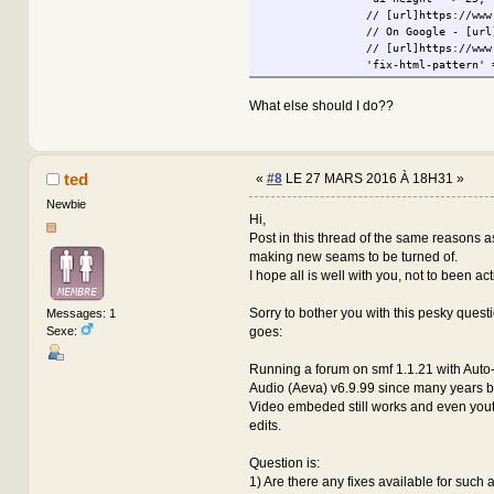
// [url]https://www
// On Google - [url
// [url]https://www
'fix-html-pattern' 
'fix-html-url' => '
'lookup-url' => 'ht
What else should I do??
'lookup-actual-url'
'lookup-final-url' 
'lookup-title' => t
'lookup-title-skip'
ted
«
#8
LE 27 MARS 2016 À 18H31 »
'lookup-pattern' =>
'id' => '<i
Newbie
'error' => 
Hi,
'noexternal
Post in this thread of the same reasons a
'ws' => '<y
making new seams to be turned of.
),
I hope all is well with you, not to been act
),
Sorry to bother you with this pesky questi
Messages: 1
Sexe:
goes:
Running a forum on smf 1.1.21 with Aut
Audio (Aeva) v6.9.99 since many years b
Video embeded still works and even you
edits.
Question is:
1) Are there any fixes available for such 