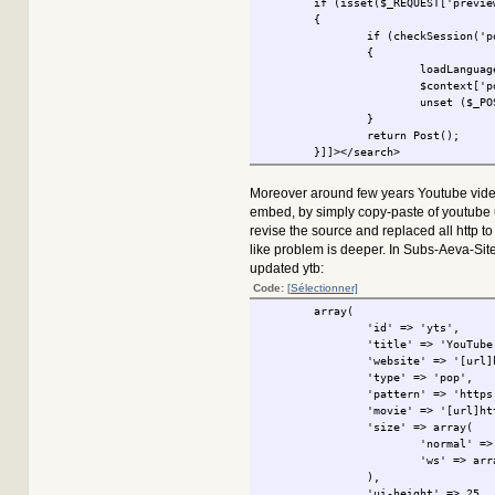
if (isset($_REQUEST['previe
{
if (checkSession('p
{
loadLanguag
$context['p
unset ($_PO
}
return Post();
}]]></search>
Moreover around few years Youtube vide
embed, by simply copy-paste of youtube ur
revise the source and replaced all http to 
like problem is deeper. In Subs-Aeva-Sit
updated ytb:
Code:
[Sélectionner]
array(
'id' => 'yts',
'title' => 'YouTube
'website' => '[url]
'type' => 'pop',
'pattern' => 'https
'movie' => '[url]ht
'size' => array(
'normal' =>
'ws' => arr
),
'ui-height' => 25,