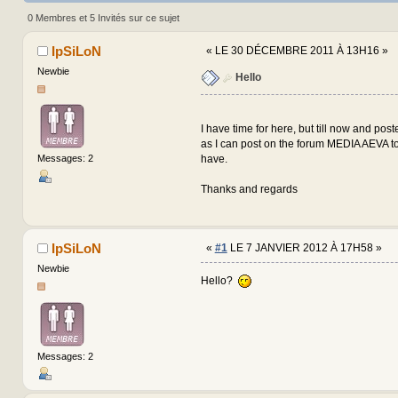
0 Membres et 5 Invités sur ce sujet
IpSiLoN
«
LE 30 DÉCEMBRE 2011 À 13H16 »
Newbie
Hello
I have time for here, but till now and pos
as I can post on the forum MEDIA AEVA to
have.
Messages: 2
Thanks and regards
IpSiLoN
«
#1
LE 7 JANVIER 2012 À 17H58 »
Newbie
Hello?
Messages: 2