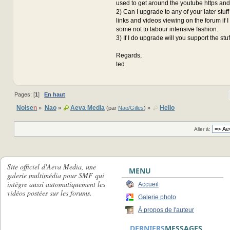
used to get around the youtube https and 
2) Can I upgrade to any of your later stuff
links and videos viewing on the forum if I
some not to labour intensive fashion.
3) If I do upgrade will you support the stu
Regards,
ted
Pages: [
1
]
En haut
Noise
n
Nao
Aeva Media
Hello
»
»
(par
Nao/Gilles
) »
Aller à:
Site officiel d'Aeva Media, une
MENU
galerie multimédia pour SMF qui
intègre aussi automatiquement les
Accueil
vidéos postées sur les forums.
Galerie photo
À propos de l'auteur
DERNIERS
MESSAGES