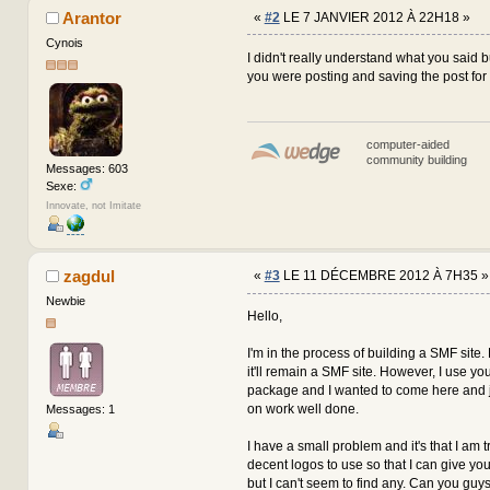
Arantor
«
#2
LE 7 JANVIER 2012 À 22H18 »
Cynois
I didn't really understand what you said b
you were posting and saving the post for l
computer-aided
community building
Messages: 603
Sexe:
Innovate, not Imitate
zagdul
«
#3
LE 11 DÉCEMBRE 2012 À 7H35 »
Newbie
Hello,
I'm in the process of building a SMF site.
it'll remain a SMF site. However, I use y
package and I wanted to come here and
on work well done.
Messages: 1
I have a small problem and it's that I am t
decent logos to use so that I can give you
but I can't seem to find any. Can you guy