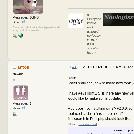
«
Messages: 10846
Everyone
Sexe:
knows
rock
Dinosaure de l'animation japonaise, du
Net, et de la connerie.
attained
perfection
in 1974.
It's a
scientific
fact. »
anton
«
#7
LE 27 DÉCEMBRE 2014 À 10H23 
Newbie
Hello!
I can't realy find, how to make new topic, c
I have Aeva light 1.5. Is there any new ver
would like to make some update:
Messages: 1
Sexe:
Mod does not installing on SMF2.0.9, so 
replaced code in "install-both.xml"
first search in Post.php should look like
Code:
[Sélectionner]
<search pos