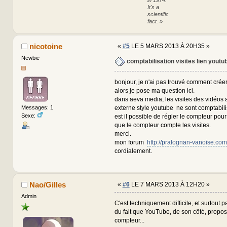
It's a
scientific
fact. »
nicotoine
«
#5
LE 5 MARS 2013 À 20H35 »
Newbie
comptabilisation visites lien youtub
bonjour, je n'ai pas trouvé comment cré
alors je pose ma question ici.
dans aeva media, les visites des vidéos 
externe style youtube ne sont comptabili
Messages: 1
Sexe:
est il possible de régler le compteur pour
que le compteur compte les visites.
merci.
mon forum
http://pralognan-vanoise.co
cordialement.
Nao/Gilles
«
#6
LE 7 MARS 2013 À 12H20 »
Admin
C'est techniquement difficile, et surtout p
du fait que YouTube, de son côté, propo
compteur...