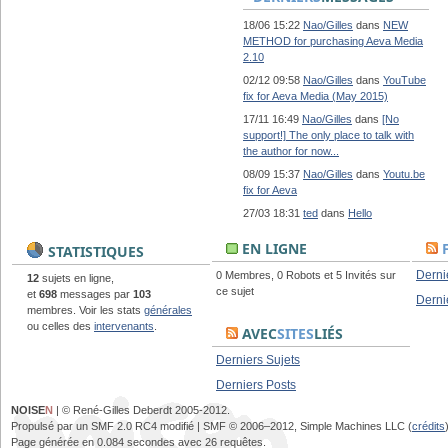
18/06 15:22
Nao/Gilles
dans
NEW
METHOD for purchasing Aeva Media
2.10
02/12 09:58
Nao/Gilles
dans
YouTube
fix for Aeva Media (May 2015)
17/11 16:49
Nao/Gilles
dans
[No
support!] The only place to talk with
the author for now...
08/09 15:37
Nao/Gilles
dans
Youtu.be
fix for Aeva
27/03 18:31
ted
dans
Hello
EN LIGNE
STATISTIQUES
Derni
0 Membres, 0 Robots et 5 Invités sur
12
sujets en ligne,
ce sujet
et
698
messages par
103
Derni
membres. Voir les stats
générales
ou celles des
intervenants
.
AVEC
SITES
LIÉS
Derniers Sujets
Derniers Posts
NOISE
N
| © René-Gilles Deberdt 2005-2012.
Propulsé par un SMF 2.0 RC4 modifié | SMF © 2006–2012, Simple Machines LLC (
crédits
Page générée en 0.084 secondes avec 26 requêtes.