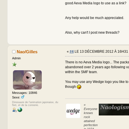
good Aeva Media logo to use as a link?
Any help would be much appreciated.
Also, why can't I post new threads?
Nao/Gilles
«
#4
LE 13 DÉCEMBRE 2012 À 16H31 
Admin
There is no Aeva Media logo... The pac
abandoned over 2 years ago following va
within the SMF team.
You may use any Wedge logo you like to 
though
Messages: 10846
Sexe:
Dinosaure de l'animation japonaise, du
«
Net, et de la connerie.
Everyone
knows
rock
attained
perfection
in 1974.