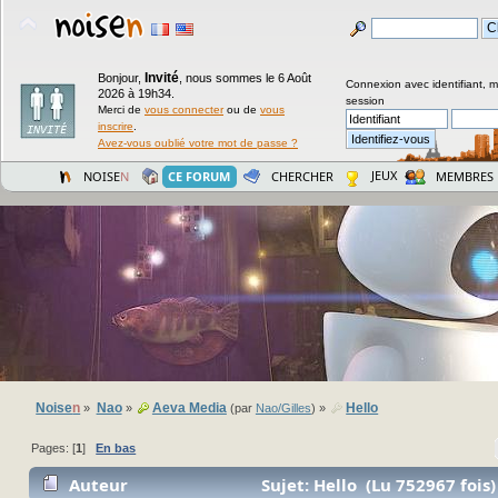
Invité
Bonjour,
,
nous sommes le 6 Août
Connexion avec identifiant, 
2026 à 19h34.
session
Merci de
vous connecter
ou de
vous
inscrire
.
Avez-vous oublié votre mot de passe ?
JEUX
NOISE
N
CE FORUM
CHERCHER
MEMBRES
Noise
n
Nao
Aeva Media
Hello
»
»
(par
Nao/Gilles
) »
Pages: [
1
]
En bas
Auteur
Sujet: Hello (Lu 752967 fois)